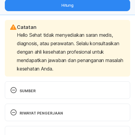
dari pakar mengenai dukungan dan perawatan berat badan
Hitung
langsung ke inbox Anda.
Catatan
Hello Sehat tidak menyediakan saran medis,
diagnosis, atau perawatan. Selalu konsultasikan
dengan ahli kesehatan profesional untuk
mendapatkan jawaban dan penanganan masalah
kesehatan Anda.
SUMBER
Ayu Novita. Tumis bayam telur. Retrieved 12 
December 2019, from 
RIWAYAT PENGERJAAN
https://cookpad.com/id/resep/11132450-tumis-
bayam-telur?
Versi Terbaru
via=search&search_term=tumis%20bayam%20telur