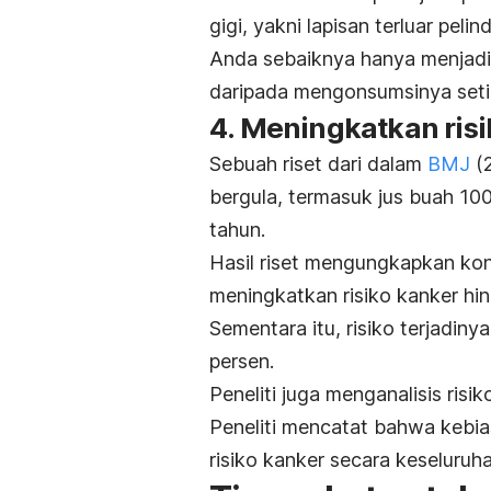
gigi, yakni lapisan terluar pelin
Anda sebaiknya hanya menjadik
daripada mengonsumsinya setia
4. Meningkatkan ris
Sebuah riset dari dalam
BMJ
(
bergula, termasuk jus buah 10
tahun.
Hasil riset mengungkapkan kon
meningkatkan risiko kanker hi
Sementara itu, risiko terjadin
persen.
Peneliti juga menganalisis risi
Peneliti mencatat bahwa kebia
risiko kanker secara keseluru