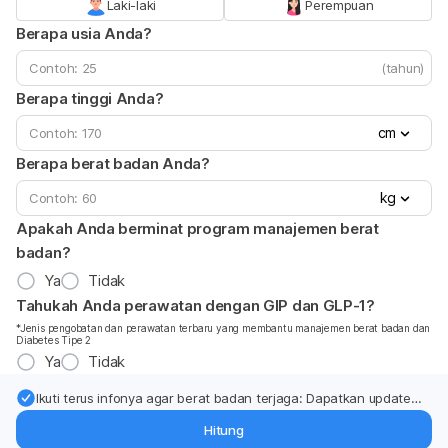
Laki-laki
Perempuan
Berapa usia Anda?
(tahun)
Berapa tinggi Anda?
cm
Berapa berat badan Anda?
kg
Apakah Anda berminat program manajemen berat
badan?
Ya
Tidak
Tahukah Anda perawatan dengan GIP dan GLP-1?
*Jenis pengobatan dan perawatan terbaru yang membantu manajemen berat badan dan
Diabetes Tipe 2
Ya
Tidak
Ikuti terus infonya agar berat badan terjaga: Dapatkan update
dari pakar mengenai dukungan dan perawatan berat badan
Hitung
langsung ke inbox Anda.