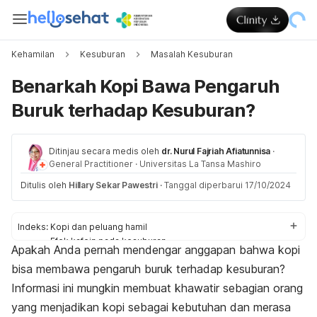
Kehamilan
Kesuburan
Masalah Kesuburan
Benarkah Kopi Bawa Pengaruh
Buruk terhadap Kesuburan?
Ditinjau secara medis oleh
dr. Nurul Fajriah Afiatunnisa
·
General Practitioner
·
Universitas La Tansa Mashiro
Ditulis oleh
Hillary Sekar Pawestri
·
Tanggal diperbarui 17/10/2024
Indeks:
Kopi dan peluang hamil
Efek kafein pada kesuburan
Apakah Anda pernah mendengar anggapan bahwa kopi
Tips minum kopi
bisa membawa pengaruh buruk terhadap kesuburan?
Informasi ini mungkin membuat khawatir sebagian orang
yang menjadikan kopi sebagai kebutuhan dan merasa