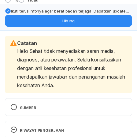
Ikuti terus infonya agar berat badan terjaga: Dapatkan update
dari pakar mengenai dukungan dan perawatan berat badan
Hitung
langsung ke inbox Anda.
Catatan
Hello Sehat tidak menyediakan saran medis,
diagnosis, atau perawatan. Selalu konsultasikan
dengan ahli kesehatan profesional untuk
mendapatkan jawaban dan penanganan masalah
kesehatan Anda.
SUMBER
Mazzawi, T., & El-Salhy, M. (2017). Effect of diet 
and individual dietary guidance on gastrointestinal 
RIWAYAT PENGERJAAN
endocrine cells in patients with irritable bowel 