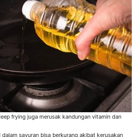
eep frying
juga merusak kandungan vitamin dan
 dalam sayuran bisa berkurang akibat kerusakan