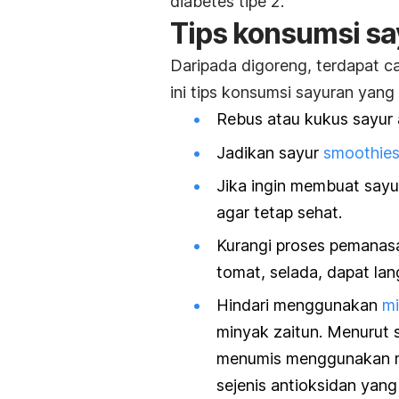
diabetes tipe 2.
Tips konsumsi sa
Daripada digoreng, terdapat ca
ini tips konsumsi sayuran yang
Rebus atau kukus sayur a
Jadikan sayur
smoothie
Jika ingin membuat say
agar tetap sehat.
Kurangi proses pemanasa
tomat
, selada, dapat la
Hindari menggunakan
mi
minyak zaitun.
Menurut s
menumis menggunakan mi
sejenis antioksidan ya