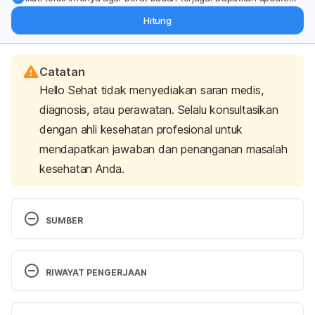
dari pakar mengenai dukungan dan perawatan berat badan
Hitung
langsung ke inbox Anda.
Catatan
Hello Sehat tidak menyediakan saran medis,
diagnosis, atau perawatan. Selalu konsultasikan
dengan ahli kesehatan profesional untuk
mendapatkan jawaban dan penanganan masalah
kesehatan Anda.
SUMBER
Graff, M., Scott, R. A., Justice, A. E., Young, K. L., 
Feitosa, M. F., Barata, L., Winkler, T. W., Chu, A. Y., 
RIWAYAT PENGERJAAN
Mahajan, A., Hadley, D., Xue, L., Workalemahu, T., 
Heard-Costa, N. L., den Hoed, M., Ahluwalia, T. S., 
Versi Terbaru
Qi, Q., Ngwa, J. S., Renström, F., Quaye, L., Eicher, 