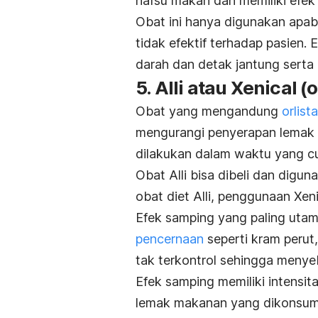
nafsu makan dan memiliki efek
Obat ini hanya digunakan apab
tidak efektif terhadap pasien.
E
darah dan detak jantung serta 
5. Alli atau Xenical (o
Obat yang mengandung
orlista
mengurangi penyerapan lemak o
dilakukan dalam waktu yang c
Obat Alli bisa dibeli dan digu
obat diet Alli, penggunaan Xen
Efek samping yang paling utam
pencernaan
seperti kram perut
tak terkontrol sehingga menye
Efek samping memiliki intensi
lemak makanan yang dikonsum