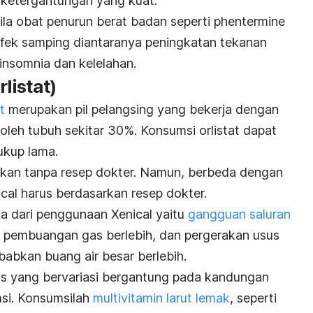
 ketergantungan yang kuat.
ila obat penurun berat badan seperti
phentermine
fek samping diantaranya peningkatan tekanan
insomnia dan kelelahan.
rlistat)
t
merupakan pil pelangsing yang bekerja dengan
leh tubuh sekitar 30%. Konsumsi orlistat dapat
ukup lama.
nakan tanpa resep dokter. Namun, b
erbeda dengan
ical harus berdasarkan resep dokter.
a dari penggunaan Xenical yaitu
gangguan saluran
, pembuangan gas berlebih, dan pergerakan usus
babkan buang air besar berlebih.
tas yang bervariasi bergantung pada kandungan
si. Konsumsilah
multivitamin larut lemak
, seperti