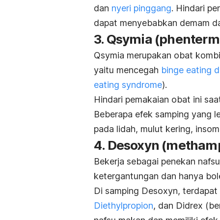
dan
nyeri pinggang
. Hindari p
dapat menyebabkan demam da
3. Qsymia (phenterm
Qsymia merupakan obat kombi
yaitu mencegah
binge eating d
eating syndrome
).
Hindari pemakaian obat ini saa
Beberapa efek samping yang le
pada lidah, mulut kering, inso
4. Desoxyn (metham
Bekerja sebagai penekan nafs
ketergantungan dan hanya bol
Di samping Desoxyn, terdapat o
Diethylpropion
,
dan Didrex (be