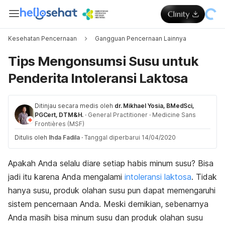
Kesehatan Pencernaan
Gangguan Pencernaan Lainnya
Tips Mengonsumsi Susu untuk
Penderita Intoleransi Laktosa
Ditinjau secara medis oleh
dr. Mikhael Yosia, BMedSci,
PGCert, DTM&H.
·
General Practitioner
·
Medicine Sans
Frontières (MSF)
Ditulis oleh
Ihda Fadila
·
Tanggal diperbarui 14/04/2020
Apakah Anda selalu diare setiap habis minum susu? Bisa
jadi itu karena Anda mengalami
intoleransi laktosa
. Tidak
hanya susu, produk olahan susu pun dapat memengaruhi
sistem pencernaan Anda. Meski demikian, sebenarnya
Anda masih bisa minum susu dan produk olahan susu