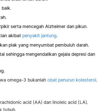
 baik.
ah.
ikir serta mencegah Alzheimer dan pikun.
tian akibat
penyakit jantung
.
an plak yang menyumbat pembuluh darah.
al sehingga mengendalikan gejala depresi dan
ng.
bahwa omega-3 bukanlah
obat penurun kolesterol
.
rachidonic acid
(AA) dan
linoleic acid
(LA).
k tubuh.