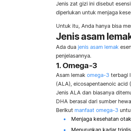
Jenis zat gizi ini disebut esens
diperlukan untuk menjaga kes
Untuk itu, Anda hanya bisa m
Jenis asam lemak
Ada dua
jenis asam lemak
esen
penjelasannya.
1. Omega-3
Asam lemak
omega-3
terbagi l
(ALA),
eicosapentaenoic acid
(
Jenis ALA dan biasanya ditem
DHA berasal dari sumber hewa
Berikut
manfaat omega-3
untu
Menjaga kesehatan otak
Menurunkan kadar triglis