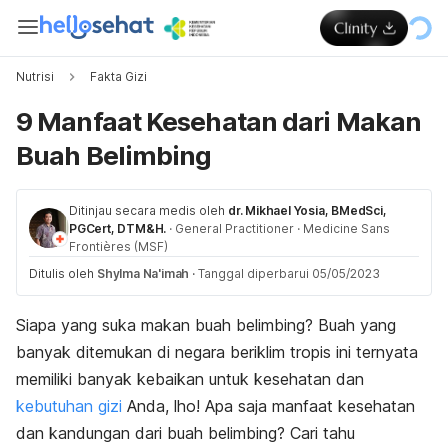
Nutrisi
Fakta Gizi
9 Manfaat Kesehatan dari Makan
Buah Belimbing
Ditinjau secara medis oleh
dr. Mikhael Yosia, BMedSci,
PGCert, DTM&H.
·
General Practitioner
·
Medicine Sans
Frontières (MSF)
Ditulis oleh
Shylma Na'imah
·
Tanggal diperbarui 05/05/2023
Siapa yang suka makan buah belimbing? Buah yang
banyak ditemukan di negara beriklim tropis ini ternyata
memiliki banyak kebaikan untuk kesehatan dan
kebutuhan gizi
Anda, lho! Apa saja manfaat kesehatan
dan kandungan dari buah belimbing? Cari tahu