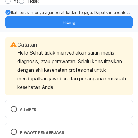
Ya
Tidak
Ikuti terus infonya agar berat badan terjaga: Dapatkan update
dari pakar mengenai dukungan dan perawatan berat badan
Hitung
langsung ke inbox Anda.
Catatan
Hello Sehat tidak menyediakan saran medis,
diagnosis, atau perawatan. Selalu konsultasikan
dengan ahli kesehatan profesional untuk
mendapatkan jawaban dan penanganan masalah
kesehatan Anda.
SUMBER
RIWAYAT PENGERJAAN
Gopalan, A., Reuben, S. C., Ahmed, S., Darvesh, A. 