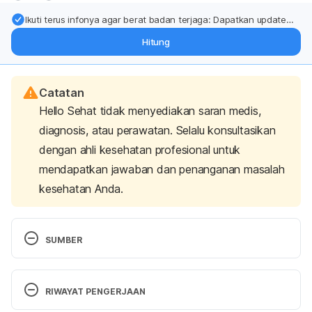
Ikuti terus infonya agar berat badan terjaga: Dapatkan update
dari pakar mengenai dukungan dan perawatan berat badan
Hitung
langsung ke inbox Anda.
Catatan
Hello Sehat tidak menyediakan saran medis,
diagnosis, atau perawatan. Selalu konsultasikan
dengan ahli kesehatan profesional untuk
mendapatkan jawaban dan penanganan masalah
kesehatan Anda.
SUMBER
Bolke, L., Schlippe, G., Gerß, J., & Voss, W. (2019). 
A Collagen Supplement Improves Skin Hydration, 
RIWAYAT PENGERJAAN
Elasticity, Roughness, and Density: Results of a 