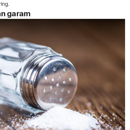
ing.
an garam