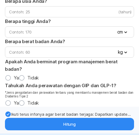
Berapa usia Anda?
(tahun)
Berapa tinggi Anda?
cm
Berapa berat badan Anda?
kg
Apakah Anda berminat program manajemen berat
badan?
Ya
Tidak
Tahukah Anda perawatan dengan GIP dan GLP-1?
*Jenis pengobatan dan perawatan terbaru yang membantu manajemen berat badan dan
Diabetes Tipe 2
Ya
Tidak
Ikuti terus infonya agar berat badan terjaga: Dapatkan update
dari pakar mengenai dukungan dan perawatan berat badan
Hitung
langsung ke inbox Anda.