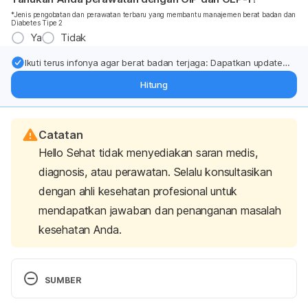
*Jenis pengobatan dan perawatan terbaru yang membantu manajemen berat badan dan
Diabetes Tipe 2
Ya
Tidak
Ikuti terus infonya agar berat badan terjaga: Dapatkan update
dari pakar mengenai dukungan dan perawatan berat badan
Hitung
langsung ke inbox Anda.
Catatan
Hello Sehat tidak menyediakan saran medis,
diagnosis, atau perawatan. Selalu konsultasikan
dengan ahli kesehatan profesional untuk
mendapatkan jawaban dan penanganan masalah
kesehatan Anda.
SUMBER
Low Fiber Diet for Diarrhea | OncoLink. (2020). 