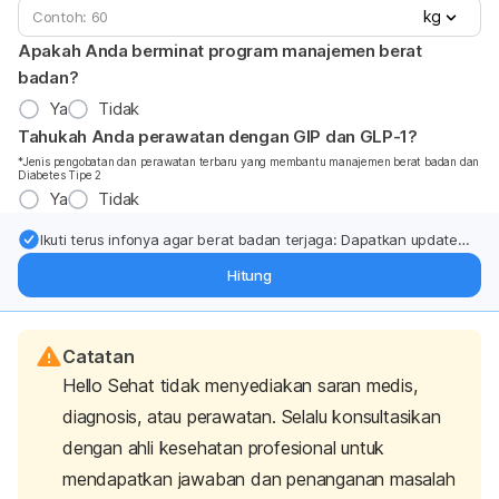
kg
Apakah Anda berminat program manajemen berat
badan?
Ya
Tidak
Tahukah Anda perawatan dengan GIP dan GLP-1?
*Jenis pengobatan dan perawatan terbaru yang membantu manajemen berat badan dan
Diabetes Tipe 2
Ya
Tidak
Ikuti terus infonya agar berat badan terjaga: Dapatkan update
dari pakar mengenai dukungan dan perawatan berat badan
Hitung
langsung ke inbox Anda.
Catatan
Hello Sehat tidak menyediakan saran medis,
diagnosis, atau perawatan. Selalu konsultasikan
dengan ahli kesehatan profesional untuk
mendapatkan jawaban dan penanganan masalah