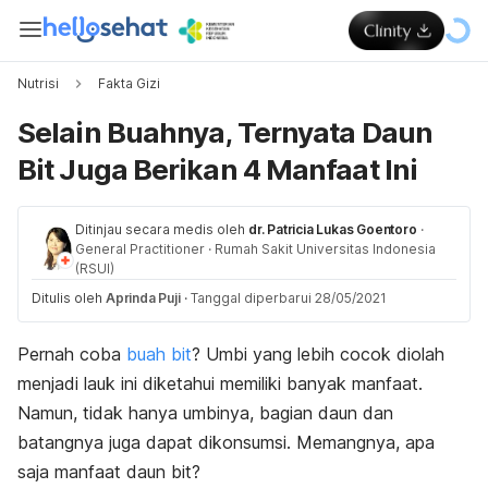
Nutrisi
Fakta Gizi
Selain Buahnya, Ternyata Daun
Bit Juga Berikan 4 Manfaat Ini
Ditinjau secara medis oleh
dr. Patricia Lukas Goentoro
·
General Practitioner
·
Rumah Sakit Universitas Indonesia
(RSUI)
Ditulis oleh
Aprinda Puji
·
Tanggal diperbarui 28/05/2021
Pernah coba
buah bit
? Umbi yang lebih cocok diolah
menjadi lauk ini diketahui memiliki banyak manfaat.
Namun, tidak hanya umbinya, bagian daun dan
batangnya juga dapat dikonsumsi. Memangnya, apa
saja manfaat daun bit?