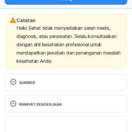
langsung ke inbox Anda.
Catatan
Hello Sehat tidak menyediakan saran medis,
diagnosis, atau perawatan. Selalu konsultasikan
dengan ahli kesehatan profesional untuk
mendapatkan jawaban dan penanganan masalah
kesehatan Anda.
SUMBER
Ornish Lifestyle Medicine | Nutrition. (2021). 
Retrieved 22 October 2021, from 
RIWAYAT PENGERJAAN
https://www.ornish.com/proven-program/nutrition/
Versi Terbaru
Does the Ornish Diet Really Work?. (2021). 
Retrieved 22 October 2021, from 
29/10/2021