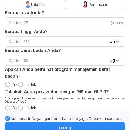
Laki-laki
Perempuan
Berapa usia Anda?
(tahun)
Berapa tinggi Anda?
cm
Berapa berat badan Anda?
kg
Apakah Anda berminat program manajemen berat
badan?
Ya
Tidak
Tahukah Anda perawatan dengan GIP dan GLP-1?
*Jenis pengobatan dan perawatan terbaru yang membantu manajemen berat badan dan
Diabetes Tipe 2
Ya
Tidak
Ikuti terus infonya agar berat badan terjaga: Dapatkan update
dari pakar mengenai dukungan dan perawatan berat badan
Hitung