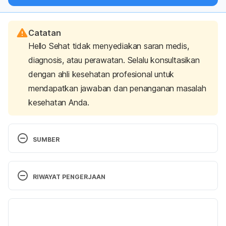
langsung ke inbox Anda.
Catatan
Hello Sehat tidak menyediakan saran medis,
diagnosis, atau perawatan. Selalu konsultasikan
dengan ahli kesehatan profesional untuk
mendapatkan jawaban dan penanganan masalah
kesehatan Anda.
SUMBER
Dugdale, D.C. (2019). Aging changes in body shape. 
Medline Plus. Retrieved 7 May 2021, from 
RIWAYAT PENGERJAAN
https://medlineplus.gov/ency/article/003998.htm
Versi Terbaru
Matthews, J. (2009). Why is the concept of spot 
reduction considered a myth?. American Council on 
05/11/2021