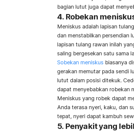
bagian lutut juga dapat menyeb
4. Robekan menisku
Meniskus adalah lapisan tulan
dan menstabilkan persendian lu
lapisan tulang rawan inilah ya
saling bergesekan satu sama la
Sobekan meniskus
biasanya di
gerakan memutar pada sendi lu
lutut dalam posisi ditekuk. Ce
dapat menyebabkan robekan m
Meniskus yang robek dapat meny
Anda terasa nyeri, kaku, dan su
tepat, nyeri dapat kambuh se
5. Penyakit yang lebi