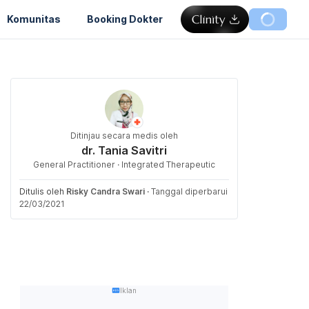
Komunitas
Booking Dokter
Ditinjau secara medis oleh
dr. Tania Savitri
General Practitioner · Integrated Therapeutic
Ditulis oleh
Risky Candra Swari
·
Tanggal diperbarui
22/03/2021
Iklan