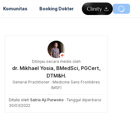
Komunitas
Booking Dokter
Ditinjau secara medis oleh
dr. Mikhael Yosia, BMedSci, PGCert,
DTM&H.
General Practitioner · Medicine Sans Frontières
(MSF)
Ditulis oleh
Satria Aji Purwoko
·
Tanggal diperbarui
30/03/2022