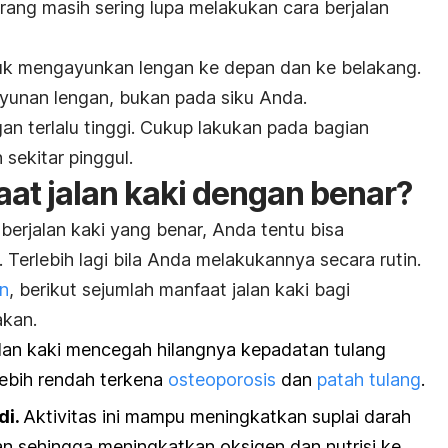
orang masih sering lupa melakukan cara berjalan
uk mengayunkan lengan ke depan dan ke belakang.
yunan lengan, bukan pada siku Anda.
an terlalu tinggi. Cukup lakukan pada bagian
sekitar pinggul.
aat jalan kaki dengan benar?
erjalan kaki yang benar, Anda tentu bisa
. T
erlebih lagi bila Anda melakukannya secara rutin.
on
, berikut sejumlah manfaat jalan kaki bagi
akan.
lan kaki mencegah hilangnya kepadatan tulang
lebih rendah terkena
osteoporosis
dan
patah tulang
.
di.
Aktivitas ini mampu meningkatkan suplai darah
an sehingga meningkatkan oksigen dan nutrisi ke