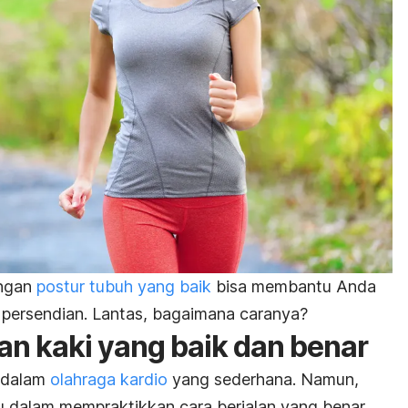
engan
postur tubuh yang baik
bisa membantu Anda
 persendian. Lantas, bagaimana caranya?
lan kaki yang baik dan benar
e dalam
olahraga kardio
yang sederhana. Namun,
u dalam mempraktikkan cara berjalan yang benar.