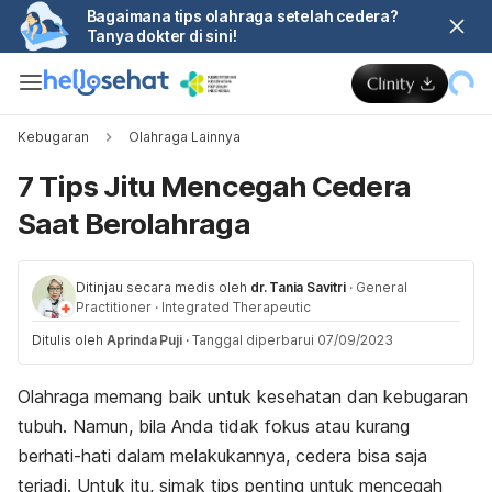
Bagaimana tips olahraga setelah cedera?
Tanya dokter di sini!
Kebugaran
Olahraga Lainnya
7 Tips Jitu Mencegah Cedera
Saat Berolahraga
Ditinjau secara medis oleh
dr. Tania Savitri
·
General
Practitioner
·
Integrated Therapeutic
Ditulis oleh
Aprinda Puji
·
Tanggal diperbarui 07/09/2023
Olahraga memang baik untuk kesehatan dan kebugaran
tubuh. Namun, bila Anda tidak fokus atau kurang
berhati-hati dalam melakukannya, cedera bisa saja
terjadi. Untuk itu, simak tips penting untuk mencegah