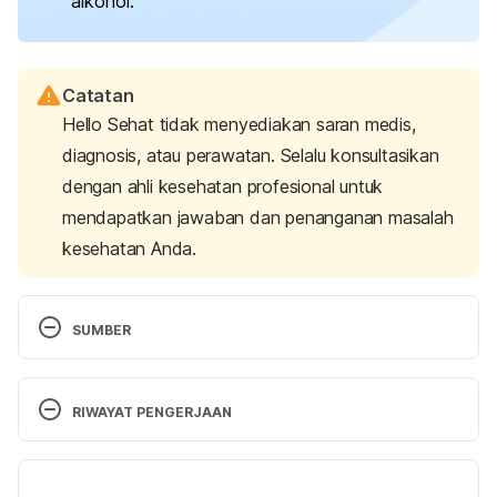
alkohol.
Catatan
Hello Sehat tidak menyediakan saran medis,
diagnosis, atau perawatan. Selalu konsultasikan
dengan ahli kesehatan profesional untuk
mendapatkan jawaban dan penanganan masalah
kesehatan Anda.
SUMBER
Alcohol poisoning.
 (2017). NHS UK. Retrieved 
December 13, 2023, from 
RIWAYAT PENGERJAAN
https://www.nhs.uk/conditions/alcohol-poisoning/
Versi Terbaru
Alcohol poisoning. 
(2023). Mayo Clinic. Retrieved 