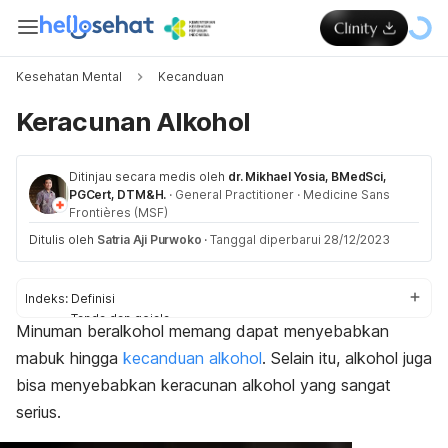
Kesehatan Mental
Kecanduan
Keracunan Alkohol
Ditinjau secara medis oleh
dr. Mikhael Yosia, BMedSci,
PGCert, DTM&H.
·
General Practitioner
·
Medicine Sans
Frontières (MSF)
Ditulis oleh
Satria Aji Purwoko
·
Tanggal diperbarui 28/12/2023
Indeks:
Definisi
Tanda dan gejala
Minuman beralkohol memang dapat menyebabkan
Penyebab
mabuk hingga
kecanduan alkohol
. Selain itu, alkohol juga
Faktor risiko
Diagnosis
bisa menyebabkan keracunan alkohol yang sangat
Pertolongan pertama
serius.
Pengobatan
Pencegahan