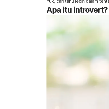
Yuk, cari tahu lebih dalam tent
Apa itu
introvert
?