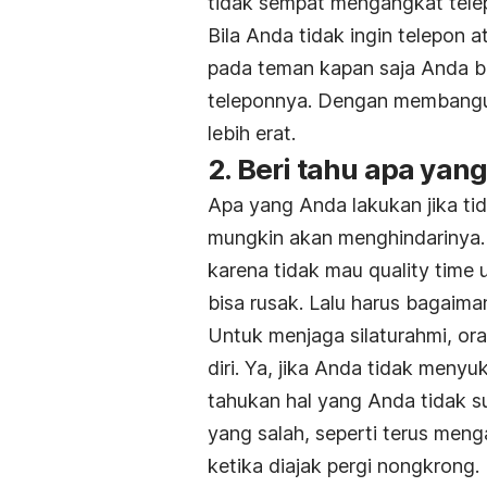
tidak sempat mengangkat telep
Bila Anda tidak ingin telepon 
pada teman kapan saja Anda b
teleponnya. Dengan membangun 
lebih erat.
2. Beri tahu apa yan
Apa yang Anda lakukan jika ti
mungkin akan menghindarinya. N
karena tidak mau
quality time
u
bisa rusak. Lalu harus bagaima
Untuk menjaga silaturahmi, or
diri. Ya, jika Anda tidak meny
tahukan hal yang Anda tidak s
yang salah, seperti terus meng
ketika diajak pergi
nongkrong
.