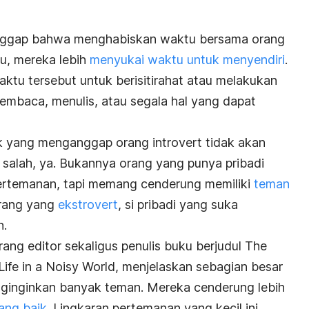
nggap bahwa menghabiskan waktu bersama orang
tu, mereka lebih
menyukai waktu untuk menyendiri
.
tu tersebut untuk berisitirahat atau melakukan
 membaca, menulis, atau segala hal yang dapat
yak yang menganggap orang introvert tidak akan
 salah, ya. Bukannya orang yang punya pribadi
 pertemanan, tapi memang cenderung memiliki
teman
orang yang
ekstrovert
, si pribadi yang suka
n.
rang editor sekaligus penulis buku berjudul
The
 Life in a Noisy World,
menjelaskan sebagian besar
nginginkan banyak teman. Mereka cenderung lebih
ang baik
. Lingkaran pertemanan yang kecil ini