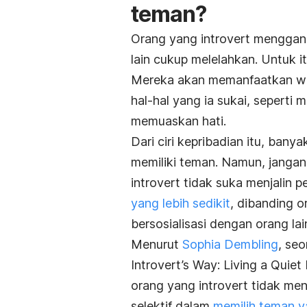
teman?
Orang yang introvert mengga
lain cukup melelahkan. Untuk i
Mereka akan memanfaatkan wak
hal-hal yang ia sukai, seperti
memuaskan hati.
Dari ciri kepribadian itu, ban
memiliki teman. Namun, jangan
introvert tidak suka menjalin
yang lebih sedikit
, dibanding 
bersosialisasi dengan orang lai
Menurut
Sophia Dembling
, seo
Introvert’s Way: Living a Quiet
orang yang introvert tidak me
selektif dalam
memilih teman y