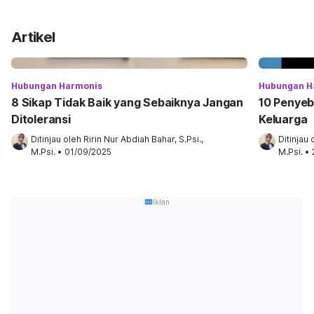
Artikel
Hubungan Harmonis
Hubungan H
8 Sikap Tidak Baik yang Sebaiknya Jangan
10 Penyeb
Ditoleransi
Keluarga
Ditinjau oleh 
Ririn Nur Abdiah Bahar, S.Psi., 
Ditinjau 
M.Psi.
•
01/09/2025
M.Psi.
•
Iklan