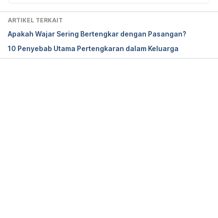
aspects of close relationships and heart disease. 
Arch Intern Med.
, 167(18), p.1951.
ARTIKEL TERKAIT
Apakah Wajar Sering Bertengkar dengan Pasangan?
10 Penyebab Utama Pertengkaran dalam Keluarga
Memuat...