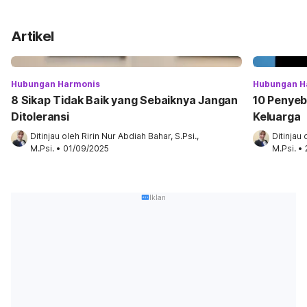
Artikel
Hubungan Harmonis
Hubungan H
8 Sikap Tidak Baik yang Sebaiknya Jangan
10 Penyeb
Ditoleransi
Keluarga
Ditinjau oleh 
Ririn Nur Abdiah Bahar, S.Psi., 
Ditinjau 
M.Psi.
•
01/09/2025
M.Psi.
•
Iklan