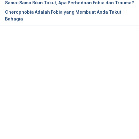
Sama-Sama Bikin Takut, Apa Perbedaan Fobia dan Trauma?
health/conditions/agoraphobia/overview/
Cherophobia Adalah Fobia yang Membuat Anda Takut
Bahagia
Balaram, K., & Marwaha, R. (2023). 
Agoraphobia
. 
StatPearls. Retrieved November 28, 2023, from 
https://www.ncbi.nlm.nih.gov/books/NBK554387/
Memuat...
American Psychiatric Association. DSM-5 Task 
Force. (2013).
 Diagnostic and statistical manual of 
mental disorders: DSM-5.