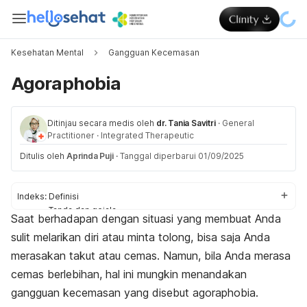
Kesehatan Mental
Gangguan Kecemasan
Agoraphobia
Ditinjau secara medis oleh
dr. Tania Savitri
·
General
Practitioner
·
Integrated Therapeutic
Ditulis oleh
Aprinda Puji
·
Tanggal diperbarui 01/09/2025
Indeks:
Definisi
Tanda dan gejala
Saat berhadapan dengan situasi yang membuat Anda
Penyebab
sulit melarikan diri atau minta tolong, bisa saja Anda
Faktor risiko
Komplikasi
merasakan takut atau cemas. Namun, bila Anda merasa
Diagnosis
cemas berlebihan, hal ini mungkin menandakan
Penanganan
gangguan kecemasan yang disebut
agoraphobia
.
Pencegahan