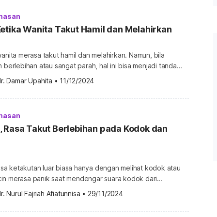
masan
etika Wanita Takut Hamil dan Melahirkan
wanita merasa takut hamil dan melahirkan. Namun, bila
h berlebihan atau sangat parah, hal ini bisa menjadi tanda
ami kondisi yang disebut tokophobia. Untuk lebih jelasnya,
r. Damar Upahita
•
11/12/2024
di bawah ini. Apa itu tokophobia? Tokophobia adalah suatu
 saat wanita mengalami rasa takut yang berlebihan atau tidak
masan
, Rasa Takut Berlebihan pada Kodok dan
a ketakutan luar biasa hanya dengan melihat kodok atau
in merasa panik saat mendengar suara kodok dari
, mungkin Anda mengalami ranidaphobia. Cari tahu apa saja
r. Nurul Fajriah Afiatunnisa
•
29/11/2024
ya di bawah ini! Apa itu ranidaphobia? Ranidaphobia adalah
dak wajar, berlebihan, dan irasional terhadap kodok atau