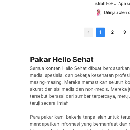
istilah FoPO. Apa 
hubungan sosial A
Ditinjau oleh 
d
dalam pembahasan b
of Other People’s O
ketakutan terhada
1
2
3
Pakar Hello Sehat
Semua konten Hello Sehat dibuat berdasarkan
medis, spesialis, dan pekerja kesehatan profes
masing-masing. Mereka memastikan seluruh kon
akurat dari sisi medis dan non-medis. Mereka
tersebut berasal dari sumber terpercaya, meruju
teruji secara ilmiah.
Para pakar kami bekerja tanpa lelah untuk te
mendapatkan informasi yang bermanfaat dan 