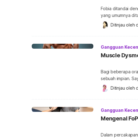
Fobia ditandai den
yang umumnya ditak
atau ketinggian. 
Ditinjau oleh 
d
pada mata atau om
terdengar konyol d
terhadap hal apa [
Gangguan Kece
Muscle Dysm
Bagi beberapa ora
sebuah impian. S
kurang tepat samp
Ditinjau oleh 
d
dysmorphia. Supay
kesehatan, mari pa
berikut. Apa itu muscle dysmorphia? Muscle dysmorphia atau dismorfia otot
Gangguan Kece
adalah gangguan p
Mengenal FoP
Dalam percakapan 