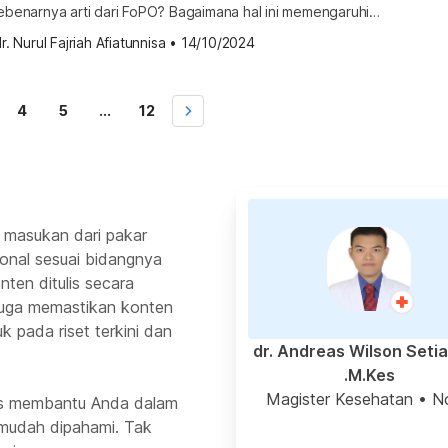
sebenarnya arti dari FoPO? Bagaimana hal ini memengaruhi
nda dalam kehidupan sehari-hari? Cari tahu selengkapnya
r. Nurul Fajriah Afiatunnisa
•
14/10/2024
erikut ini. Apa itu FoPO? FoPO adalah singkatan dari Fear
pinions. Secara harfiah, istilah ini dapat diartikan sebagai
p pendapat […]
4
5
...
12
 masukan dari pakar
ional sesuai bidangnya
ten ditulis secara
 juga memastikan konten
k pada riset terkini dan
dr. Andreas Wilson Seti
M.Kes.
Magister Kesehatan
• N
rus membantu Anda dalam
mudah dipahami. Tak