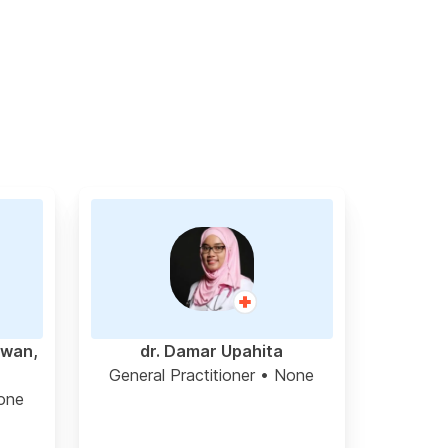
awan,
dr. Damar Upahita
General Practitioner
• None
one