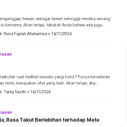
enganggap hewan sebagai teman sehingga mereka senang
u bersama. Akan tetapi, tahukah Anda bahwa ada juga
a terhadap hewan tertentu? Jenis fobia ini dikenal dengan
r. Nurul Fajriah Afiatunnisa
•
14/11/2024
nda terus menghindarinya? Untuk lebih memahami kondisi
berikut. Apa itu zoophobia? Zoophobia […]
masan
takutan saat melihat sesuatu yang kotor? Punya kesadaran
n tentu merupakan sifat yang baik. Akan tetapi, jika
or sampai membuat Anda ketakutan, Anda mungkin
r. Tania Savitri
•
14/11/2024
 tentang apa itu
 mengatasinya, simak informasi berikut. Apa itu
obia adalah ketakutan atau rasa jijik berlebihan dan tidak
masan
, Rasa Takut Berlebihan terhadap Mata