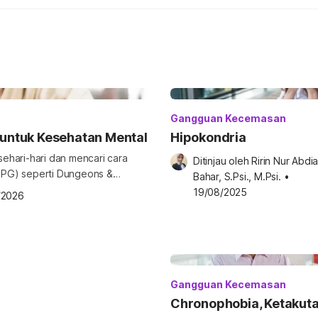
Gangguan Kecemasan
 untuk Kesehatan Mental
Hipokondria
ehari-hari dan mencari cara
Ditinjau oleh 
Ririn Nur Abdia
RPG) seperti Dungeons &
Bahar, S.Psi., M.Psi.
•
19/08/2025
/2026
iksi dalam petualangan fantasi.
an bahwa bermain RPG seperti
ai […]
Gangguan Kecemasan
Chronophobia, Ketakut