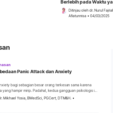
Berlebih pada Waktu y
Berlalu
Ditinjau oleh 
dr. Nurul Fajriah
Afiatunnisa
•
04/03/2025
san
masan
bedaan Panic Attack dan Anxiety
anxiety bagi sebagian besar orang terkesan sama karena
 yang hampir mirip. Padahal, kedua gangguan psikologis ini
rbedaan. Simak perbedaan panic attack dan anxiety dalam
dr. Mikhael Yosia, BMedSci, PGCert, DTM&H.
•
 ini. Perbedaan panic attack dan anxiety disorder Panic
menimbulkan gejala yang hampir mirip dengan anxiety
jantung berdebar, sesak napas, keringat […]