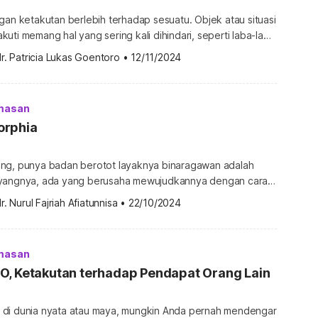
gan ketakutan berlebih terhadap sesuatu. Objek atau situasi
uti memang hal yang sering kali dihindari, seperti laba-laba
Namun, apa jadinya bila ada seseorang yang mengalami fobia
r. Patricia Lukas Goentoro
•
12/11/2024
metaphobia? Apa itu ommetaphobia? Fobia ini mungkin
an tak masuk akal bagi Anda. Nyatanya, fobia bisa muncul
…]
masan
orphia
ng, punya badan berotot layaknya binaragawan adalah
ayangnya, ada yang berusaha mewujudkannya dengan cara
ai akhirnya mengalami kondisi yang disebut muscle
r. Nurul Fajriah Afiatunnisa
•
22/10/2024
a otot impian Anda tercapai tanpa membahayakan
hami lebih lanjut tentang muscle dysmorphia melalui uraian
masan
sikologis […]
O, Ketakutan terhadap Pendapat Orang Lain
di dunia nyata atau maya, mungkin Anda pernah mendengar