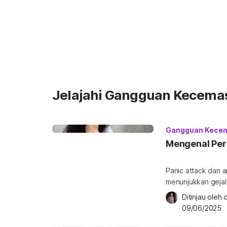
Jelajahi Gangguan Kecema
Gangguan Kece
Mengenal Per
Panic attack dan 
menunjukkan gejala
punya sejumlah pe
Ditinjau oleh 
pembahasan berikut
09/06/2025
attack terkadang 
disorder, seperti 