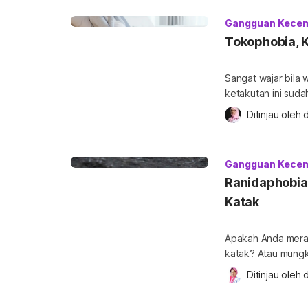
Gangguan Kece
Tokophobia, K
Sangat wajar bila 
ketakutan ini suda
bahwa Anda mengal
Ditinjau oleh 
d
simak pembahasan 
kondisi psikologis
masuk akal […]
Gangguan Kece
Ranidaphobia
Katak
Apakah Anda meras
katak? Atau mungk
kejauhan? Jika iya
Ditinjau oleh 
d
gejala dan solusin
rasa takut yang ti