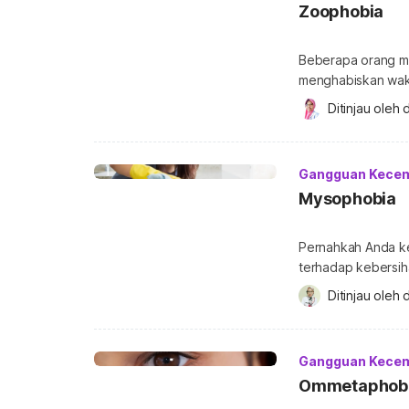
Zoophobia
Beberapa orang m
menghabiskan wakt
yang memiliki fobi
Ditinjau oleh 
d
zoophobia. Lantas, apa yang harus dilakukan jika Anda memiliki fobia pada
hewan? Haruskah A
ini, simak uraian 
Gangguan Kece
Mysophobia
Pernahkah Anda ke
terhadap kebersiha
sesuatu yang kot
Ditinjau oleh 
d
mengalami mysophobia. Untuk memahami lebih dalam
misofobia dan cara
mysophobia? Mysoph
Gangguan Kece
masuk […]
Ommetaphobia