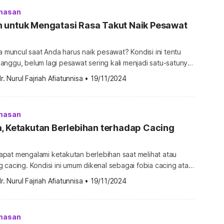
hasa Latin, […]
masan
 untuk Mengatasi Rasa Takut Naik Pesawat
ba muncul saat Anda harus naik pesawat? Kondisi ini tentu
nggu, belum lagi pesawat sering kali menjadi satu-satunya
n jauh. Lantas, adakah cara yang efektif
r. Nurul Fajriah Afiatunnisa
•
19/11/2024
a? Simak uraian berikut untuk jawabannya. Cara mengatasi
esawat Supaya perjalanan Anda dengan pesawat lebih
angkan, cobalah berbagai cara berikut […]
masan
, Ketakutan Berlebihan terhadap Cacing
pat mengalami ketakutan berlebihan saat melihat atau
 cacing. Kondisi ini umum dikenal sebagai fobia cacing atau
ali lebih lanjut mengenai gejala, penyebab, hingga cara
r. Nurul Fajriah Afiatunnisa
•
19/11/2024
ut ini. Apa itu scoleciphobia? Scoleciphobia atau fobia
utan berlebihan dan tidak masuk akal pada cacing. Istilah
hasa Yunani yang terdiri dari “scoleci” […]
masan