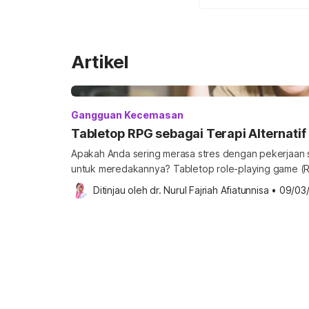
Artikel
Gangguan Kecemasan
Tabletop RPG sebagai Terapi Alternatif
Apakah Anda sering merasa stres dengan pekerjaan s
untuk meredakannya? Tabletop role-playing game (
Dragons (D&D) mungkin bisa menjadi solusinya. Permainan tersebut memungkinkan
Ditinjau oleh 
dr. Nurul Fajriah Afiatunnisa
•
09/03
Anda dan teman-teman berimajinasi menjadi karakter f
Selain menyenangkan, penelitian terbaru menunjukk
itu memiliki manfaat nyata bagi kesehatan mental, mul