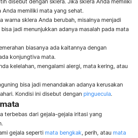
ih disebut dengan sklera. Jika sklera Anda memiliki
da Anda memiliki mata yang sehat.
ka warna sklera Anda berubah, misalnya menjadi
u bisa jadi menunjukkan adanya masalah pada mata
kemerahan biasanya ada kaitannya dengan
da konjungtiva mata.
 Anda kelelahan, mengalami alergi, mata kering, atau
enguning bisa jadi menandakan adanya kerusakan
tahari. Kondisi ini disebut dengan
pinguecula
.
i mata
terbebas dari gejala-gejala iritasi yang
.
mi gejala seperti
mata bengkak
, perih, atau
mata