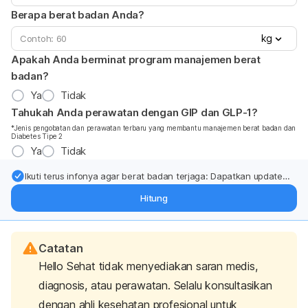
Berapa berat badan Anda?
kg
Apakah Anda berminat program manajemen berat
badan?
Ya
Tidak
Tahukah Anda perawatan dengan GIP dan GLP-1?
*Jenis pengobatan dan perawatan terbaru yang membantu manajemen berat badan dan
Diabetes Tipe 2
Ya
Tidak
Ikuti terus infonya agar berat badan terjaga: Dapatkan update
dari pakar mengenai dukungan dan perawatan berat badan
Hitung
langsung ke inbox Anda.
Catatan
Hello Sehat tidak menyediakan saran medis,
diagnosis, atau perawatan. Selalu konsultasikan
dengan ahli kesehatan profesional untuk