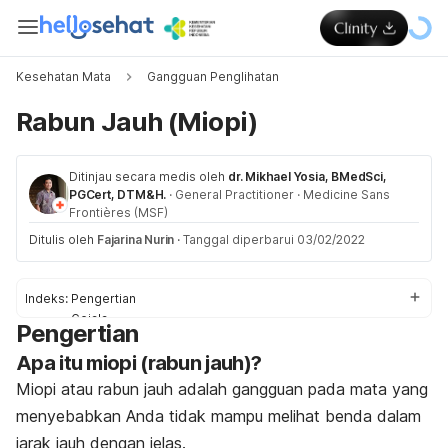
Kesehatan Mata
Gangguan Penglihatan
Rabun Jauh (Miopi)
Ditinjau secara medis oleh
dr. Mikhael Yosia, BMedSci,
PGCert, DTM&H.
·
General Practitioner
·
Medicine Sans
Frontières (MSF)
Ditulis oleh
Fajarina Nurin
·
Tanggal diperbarui 03/02/2022
Indeks:
Pengertian
Gejala
Pengertian
Penyebab
Apa itu miopi (rabun jauh)?
Faktor risiko
Komplikasi
Miopi atau rabun jauh adalah gangguan pada mata yang
Diagnosis
menyebabkan Anda tidak mampu melihat benda dalam
Pengobatan
jarak jauh dengan jelas.