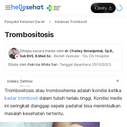
Penyakit Kelainan Darah
Kelainan Trombosit
Trombositosis
Ditinjau secara medis oleh
dr. Charley Simanjuntak, Sp.B.,
Sub BVE, B.Med.Sc.
·
Bedah Vaskular
·
Tzu Chi Hospital
Ditulis oleh
Putri Ica Widia Sari
·
Tanggal diperbarui 25/10/2023
Indeks:
Definisi
Gejala
Trombositosis atau trombositemia adalah kondisi ketika
Penyebab
kadar trombosit
dalam tubuh terlalu tinggi. Kondisi medis
Komplikasi
Diagnosis
ini seringkali dianggap sepele padahal bisa menimbulkan
Pengobatan
masalah kesehatan tertentu.