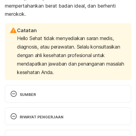
mempertahankan berat badan ideal, dan berhenti
merokok.
Catatan
Hello Sehat tidak menyediakan saran medis,
diagnosis, atau perawatan. Selalu konsultasikan
dengan ahli kesehatan profesional untuk
mendapatkan jawaban dan penanganan masalah
kesehatan Anda.
SUMBER
Thrombocythemia and Thrombocytosis. (n.d.). 
Retrieved 24 Oktober 2023, from 
RIWAYAT PENGERJAAN
https://www.nhlbi.nih.gov/health/thrombocythemia-
thrombocytosis#:~:text=Thrombocythemia%20
Versi Terbaru