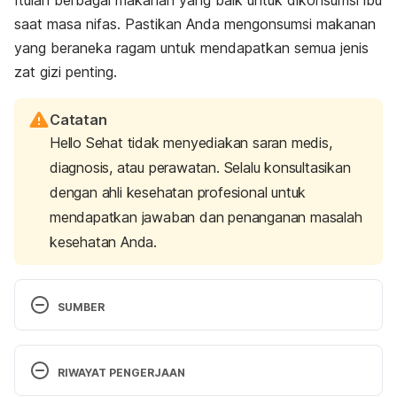
saat masa nifas. Pastikan Anda mengonsumsi makanan
yang beraneka ragam untuk mendapatkan semua jenis
zat gizi penting.
Catatan
Hello Sehat tidak menyediakan saran medis,
diagnosis, atau perawatan. Selalu konsultasikan
dengan ahli kesehatan profesional untuk
mendapatkan jawaban dan penanganan masalah
kesehatan Anda.
SUMBER
Saputri, R, K., Rahayu, H, S, E., Sri, M. (2016). 
Hubungan Konsumsi Asam Lemak Omega 3 Dengan 
RIWAYAT PENGERJAAN
Postpartum Blues Pada Ibu Postpartum Di Rumah 