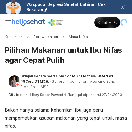
Waspadai Depresi Setelah Lahiran, Cek
Sekarang!
Kehamilan
Perawatan Ibu
Masa Nifas
Pilihan Makanan untuk Ibu Nifas
agar Cepat Pulih
Ditinjau secara medis oleh
dr. Mikhael Yosia, BMedSci,
PGCert, DTM&H.
·
General Practitioner
·
Medicine Sans
Frontières (MSF)
Ditulis oleh
Hillary Sekar Pawestri
·
Tanggal diperbarui 27/04/2023
Bukan hanya selama kehamilan, ibu juga perlu
memperhatikan asupan makanan yang tepat untuk masa
nifas.