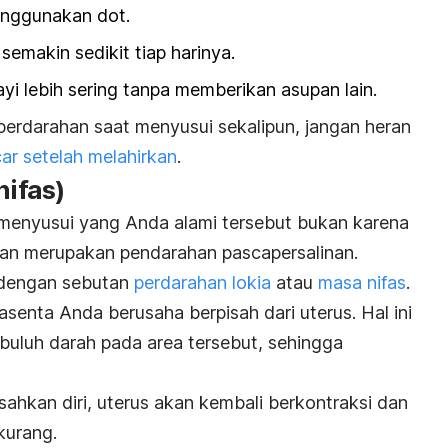
enggunakan dot.
semakin sedikit tiap harinya.
yi lebih sering tanpa memberikan asupan lain.
erdarahan saat menyusui sekalipun, jangan heran
ar setelah melahirkan
.
nifas)
t menyusui yang Anda alami tersebut bukan karena
kan merupakan pendarahan pascapersalinan.
 dengan sebutan
perdarahan lokia
atau
masa nifas
.
lasenta Anda berusaha berpisah dari uterus. Hal ini
luh darah pada area tersebut, sehingga
ahkan diri, uterus akan kembali berkontraksi dan
kurang.