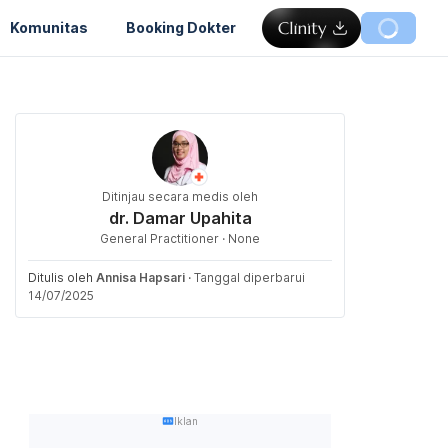
Komunitas
Booking Dokter
Ditinjau secara medis oleh
dr. Damar Upahita
General Practitioner · None
Ditulis oleh
Annisa Hapsari
·
Tanggal diperbarui
14/07/2025
Iklan