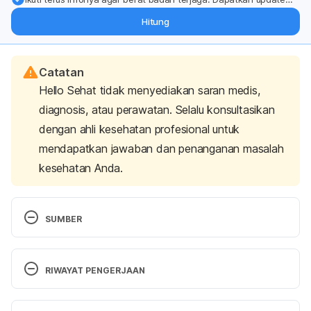
dari pakar mengenai dukungan dan perawatan berat badan
Hitung
langsung ke inbox Anda.
Catatan
Hello Sehat tidak menyediakan saran medis,
diagnosis, atau perawatan. Selalu konsultasikan
dengan ahli kesehatan profesional untuk
mendapatkan jawaban dan penanganan masalah
kesehatan Anda.
SUMBER
Leslie, S., Sajjad, H., & Siref, L. (2022). 
Varicocele
. 
Statpearls Publishing.
RIWAYAT PENGERJAAN
Ding, J., Shang, X., Zhang, Z., Jing, H., Shao, J., Fei, 
Versi Terbaru