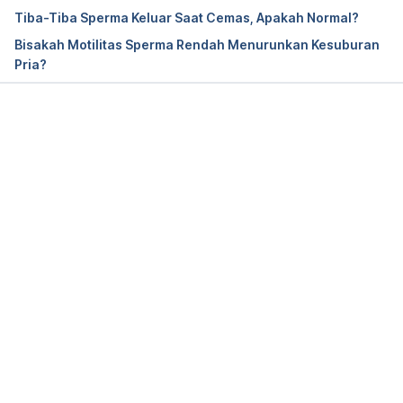
lifestyle/getting-pregnant/in-depth/fertility/art-
Tiba-Tiba Sperma Keluar Saat Cemas, Apakah Normal?
20047584
Bisakah Motilitas Sperma Rendah Menurunkan Kesuburan
Pria?
Abnormal sperm morphology: What does it mean? 
(2025). Mayo Clinic. Retrieved March 15, 2025, 
from
https://www.mayoclinic.org/diseases-
conditions/male-infertility/expert-answers/sperm-
Memuat...
morphology/faq-20057760
Azoospermia. 
(2023). Stanford Health Care. 
Retrieved March 15, 2025, from
https://stanfordhealthcare.org/medical-
conditions/mens-health/azoospermia.html
Semen analysis. 
(2022). MedlinePlus. Retrieved 
March 15, 2025, from
https://medlineplus.gov/lab-
tests/semen-analysis/
Sunder M, Leslie SW. (2022). 
Semen Analysis. 