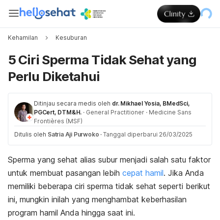
Kehamilan
Kesuburan
5 Ciri Sperma Tidak Sehat yang
Perlu Diketahui
Ditinjau secara medis oleh
dr. Mikhael Yosia, BMedSci,
PGCert, DTM&H.
·
General Practitioner
·
Medicine Sans
Frontières (MSF)
Ditulis oleh
Satria Aji Purwoko
·
Tanggal diperbarui 26/03/2025
Sperma yang sehat alias subur menjadi salah satu faktor
untuk membuat pasangan lebih
cepat hamil
. Jika Anda
memiliki beberapa ciri sperma tidak sehat seperti berikut
ini, mungkin inilah yang menghambat keberhasilan
program hamil Anda hingga saat ini.