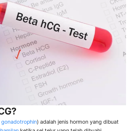
hCG?
 gonadotrophin
) adalah jenis hormon yang dibuat
ehamilan
ketika sel telur yang telah dibuahi