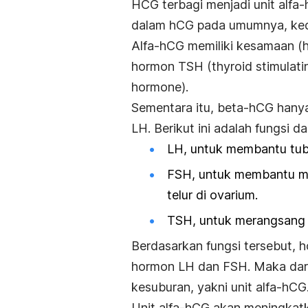
HCG terbagi menjadi unit alf
dalam hCG pada umumnya, kedu
Alfa-hCG memiliki kesamaan (
hormon TSH (
thyroid stimulat
hormone
).
Sementara itu, beta-hCG hany
LH. Berikut ini adalah fungsi 
LH, untuk membantu tubu
FSH, untuk membantu men
telur di ovarium.
TSH, untuk merangsang ke
Berdasarkan fungsi tersebut, 
hormon LH dan FSH. Maka dari 
kesuburan, yakni unit alfa-hCG
Unit alfa-hCG akan meningkat