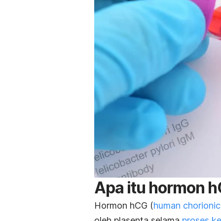
Apa itu hormon 
Hormon hCG (
human chorionic
oleh plasenta selama
proses k