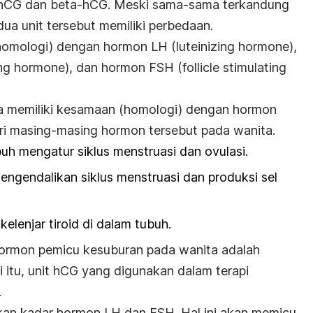
a-hCG dan beta-hCG. Meski sama-sama terkandung
a unit tersebut memiliki perbedaan.
homologi) dengan hormon LH (
luteinizing hormone
),
ing hormone
), dan hormon FSH (
follicle stimulating
a memiliki kesamaan (homologi) dengan hormon
dari masing-masing hormon tersebut pada wanita.
h mengatur siklus menstruasi dan ovulasi.
gendalikan siklus menstruasi dan produksi sel
lenjar tiroid di dalam tubuh.
hormon pemicu kesuburan pada wanita adalah
itu, unit hCG yang digunakan dalam terapi
.
kan kadar hormon LH dan FSH. Hal ini akan memicu