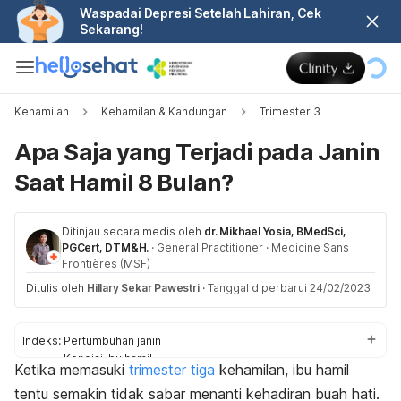
Waspadai Depresi Setelah Lahiran, Cek
Sekarang!
Kehamilan
Kehamilan & Kandungan
Trimester 3
Apa Saja yang Terjadi pada Janin
Saat Hamil 8 Bulan?
Ditinjau secara medis oleh
dr. Mikhael Yosia, BMedSci,
PGCert, DTM&H.
·
General Practitioner
·
Medicine Sans
Frontières (MSF)
Ditulis oleh
Hillary Sekar Pawestri
·
Tanggal diperbarui 24/02/2023
Indeks:
Pertumbuhan janin
Kondisi ibu hamil
Ketika memasuki
trimester tiga
kehamilan, ibu hamil
Pemeriksaan
tentu semakin tidak sabar menanti kehadiran buah hati.
Tips menjaga kesehatan