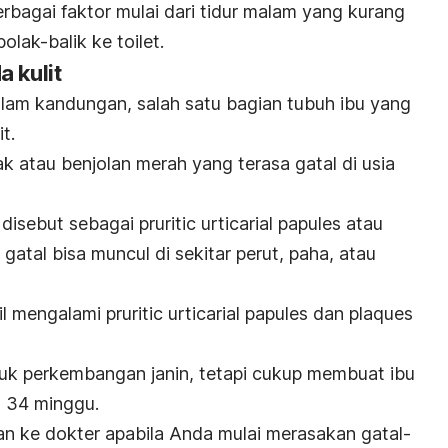
berbagai faktor mulai dari tidur malam yang kurang
lak-balik ke toilet.
 kulit
lam kandungan, salah satu bagian tubuh ibu yang
t.
cak atau benjolan merah yang terasa gatal di usia
g disebut sebagai
pruritic urticarial papules
atau
 gatal bisa muncul di sekitar perut, paha, atau
mil mengalami
pruritic
urticarial papules
dan
plaques
ntuk perkembangan janin, tetapi cukup membuat ibu
a 34 minggu.
an ke dokter apabila Anda mulai merasakan gatal-