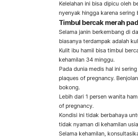
Kelelahan ini bisa dipicu oleh 
nyenyak hingga karena sering bo
Timbul bercak merah pada
Selama janin berkembang di da
biasanya terdampak adalah kuli
Kulit ibu hamil bisa timbul ber
kehamilan 34 minggu.
Pada dunia medis hal ini serin
plaques of pregnancy.
Benjolan
bokong.
Lebih dari 1 persen wanita ha
of pregnancy
.
Kondisi ini tidak berbahaya u
tidak nyaman di kehamilan usi
Selama kehamilan, konsultasik