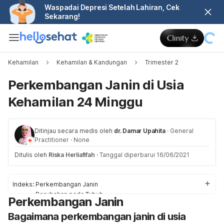
Waspadai Depresi Setelah Lahiran, Cek
Sekarang!
Kehamilan
Kehamilan & Kandungan
Trimester 2
Perkembangan Janin di Usia
Kehamilan 24 Minggu
Ditinjau secara medis oleh
dr. Damar Upahita
·
General
Practitioner
·
None
Ditulis oleh
Riska Herliafifah
·
Tanggal diperbarui 16/06/2021
Indeks:
Perkembangan Janin
Perubahan pada Tubuh
Perkembangan Janin
Kunjungan ke Dokter/Bidan
Bagaimana perkembangan janin di usia
Kesehatan dan Keselamatan