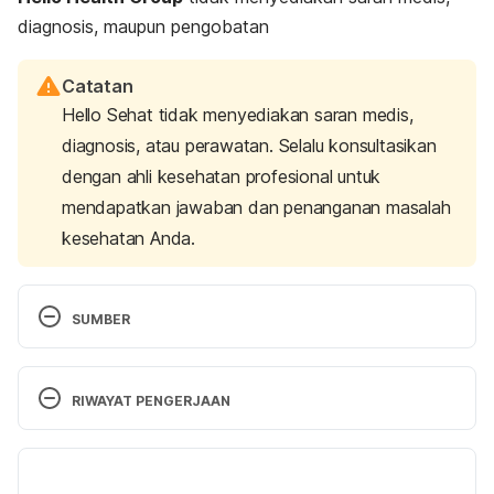
diagnosis, maupun pengobatan
Catatan
Hello Sehat tidak menyediakan saran medis,
diagnosis, atau perawatan. Selalu konsultasikan
dengan ahli kesehatan profesional untuk
mendapatkan jawaban dan penanganan masalah
kesehatan Anda.
SUMBER
24 Weeks Pregnant | Pregnancy Week by Week. 
(2020). Retrieved 3 February 2020, from 
RIWAYAT PENGERJAAN
https://www.whattoexpect.com/pregnancy/week-
by-week/week-24.aspx
Versi Terbaru
24 weeks pregnant | BabyCenter. (2020). 
16/06/2021