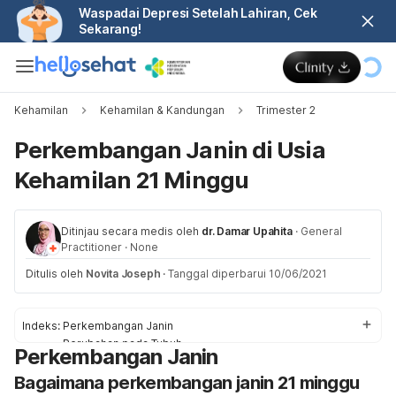
Waspadai Depresi Setelah Lahiran, Cek
Sekarang!
Kehamilan
Kehamilan & Kandungan
Trimester 2
Perkembangan Janin di Usia
Kehamilan 21 Minggu
Ditinjau secara medis oleh
dr. Damar Upahita
·
General
Practitioner
·
None
Ditulis oleh
Novita Joseph
·
Tanggal diperbarui 10/06/2021
Indeks:
Perkembangan Janin
Perubahan pada Tubuh
Perkembangan Janin
Kunjungan ke Dokter/Bidan
Bagaimana perkembangan janin 21 minggu
Kesehatan dan Keselamatan