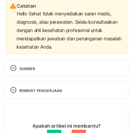
Catatan
Hello Sehat tidak menyediakan saran medis,
diagnosis, atau perawatan. Selalu konsultasikan
dengan ahli kesehatan profesional untuk
mendapatkan jawaban dan penanganan masalah
kesehatan Anda.
SUMBER
Kementerian Kesehatan RI. (2013). Angka 
Kecukupan Gizi (AKG) 2013. Jakarta: Kementerian 
RIWAYAT PENGERJAAN
Kesehatan Republik Indonesia.
Versi Terbaru
American Pregnancy Association. (2017). 
Nutrients 
and Vitamins for Pregnancy
. [online] Available at: 
28/11/2025
http://americanpregnancy.org/pregnancy-
Ditulis oleh 
Nanda Saputri
Apakah artikel ini membantu?
health/nutrients-vitamins-pregnancy/ [Accessed 12 
Ditinjau secara medis oleh
dr. Tania Savitri