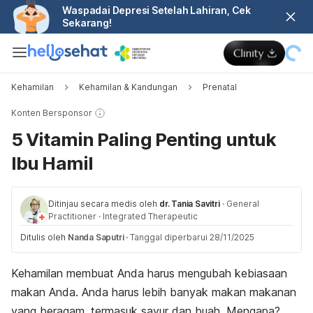
Waspadai Depresi Setelah Lahiran, Cek
Sekarang!
Kehamilan
Kehamilan & Kandungan
Prenatal
Konten Bersponsor
5 Vitamin Paling Penting untuk
Ibu Hamil
Ditinjau secara medis oleh
dr. Tania Savitri
·
General
Practitioner
·
Integrated Therapeutic
Ditulis oleh
Nanda Saputri
·
Tanggal diperbarui 28/11/2025
Kehamilan membuat Anda harus mengubah kebiasaan
makan Anda. Anda harus lebih banyak makan makanan
yang beragam, termasuk sayur dan buah. Mengapa?