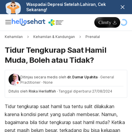
Waspadai Depresi Setelah Lahiran, Cek
Sekarang!
Kehamilan
Kehamilan & Kandungan
Prenatal
Tidur Tengkurap Saat Hamil
Muda, Boleh atau Tidak?
Ditinjau secara medis oleh
dr. Damar Upahita
·
General
Practitioner
·
None
Ditulis oleh
Riska Herliafifah
·
Tanggal diperbarui 27/08/2024
Tidur tengkurap saat hamil tua tentu sulit dilakukan
karena kondisi perut yang sudah membesar. Namun,
bagaimana bila tidur tengkurap saat hamil muda?
Ketika
perut masih belum besar, terkadang ibu bisa kelupaan