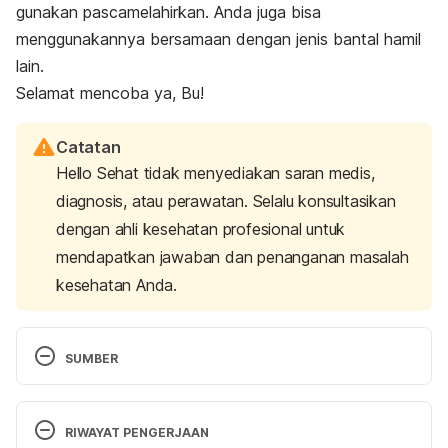
gunakan pascamelahirkan. Anda juga bisa
menggunakannya bersamaan dengan jenis bantal hamil
lain.
Selamat mencoba ya, Bu!
Catatan
Hello Sehat tidak menyediakan saran medis,
diagnosis, atau perawatan. Selalu konsultasikan
dengan ahli kesehatan profesional untuk
mendapatkan jawaban dan penanganan masalah
kesehatan Anda.
SUMBER
Best Pregnancy, Maternity Pillows of 2022 (Body, 
Wedge Pillow Options) | Sleep Foundation
. 
RIWAYAT PENGERJAAN
Sleepfoundation.org. (2022). Retrieved 11 January 