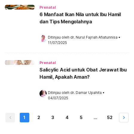
Prenatal
6 Manfaat Ikan Nila untuk Ibu Hamil
dan Tips Mengolahnya
Ditinjau oleh 
dr. Nurul Fajriah Afiatunnisa
•
11/07/2025
Prenatal
Salicylic Acid untuk Obat Jerawat Ibu
Hamil, Apakah Aman?
Ditinjau oleh 
dr. Damar Upahita
•
04/07/2025
1
2
3
4
5
...
52