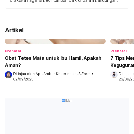
dilakukan agar si kecil tumbuh baik di dalam kandungan.
Artikel
Prenatal
Prenatal
Obat Tetes Mata untuk Ibu Hamil, Apakah
7 Tips Me
Aman?
Kegugura
Ditinjau oleh 
Apt. Ambar Khaerinnisa, S.Farm
•
Ditinjau 
02/09/2025
23/09/2
Iklan