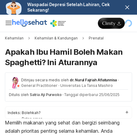
Waspadai Depresi Setelah Lahiran, Cek
Sekarang!
Kehamilan
Kehamilan & Kandungan
Prenatal
Apakah Ibu Hamil Boleh Makan
Spaghetti? Ini Aturannya
Ditinjau secara medis oleh
dr. Nurul Fajriah Afiatunnisa
·
General Practitioner
·
Universitas La Tansa Mashiro
Ditulis oleh
Satria Aji Purwoko
·
Tanggal diperbarui 25/06/2025
Indeks:
Bolehkah?
Batas aman
Memilih makanan yang sehat dan bergizi seimbang
Resep sehat
adalah prioritas penting selama kehamilan. Anda