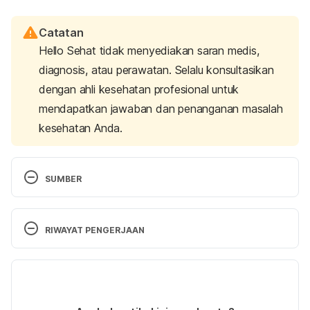
Catatan
Hello Sehat tidak menyediakan saran medis,
diagnosis, atau perawatan. Selalu konsultasikan
dengan ahli kesehatan profesional untuk
mendapatkan jawaban dan penanganan masalah
kesehatan Anda.
SUMBER
Bread bloating. 
(n.d.). The IBS Network. Retrieved 
09 June 2025, from 
RIWAYAT PENGERJAAN
https://www.theibsnetwork.org/assets/files/Bread-
Bloating-booklet-web%281%29.pdf
Versi Terbaru
Sourdough bread: get familiar with this fermented 
17/06/2025
food. 
(2024). Mayo Clinic. Retrieved 09 June 
Ditulis oleh 
Hillary Sekar Pawestri