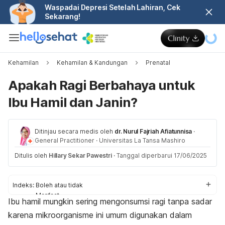
Waspadai Depresi Setelah Lahiran, Cek
Sekarang!
Kehamilan
Kehamilan & Kandungan
Prenatal
Apakah Ragi Berbahaya untuk
Ibu Hamil dan Janin?
Ditinjau secara medis oleh
dr. Nurul Fajriah Afiatunnisa
·
General Practitioner
·
Universitas La Tansa Mashiro
Ditulis oleh
Hillary Sekar Pawestri
·
Tanggal diperbarui 17/06/2025
Indeks:
Boleh atau tidak
Manfaat
Ibu hamil mungkin sering mengonsumsi ragi tanpa sadar
Risiko
karena mikroorganisme ini umum digunakan dalam
Aturan konsumsi