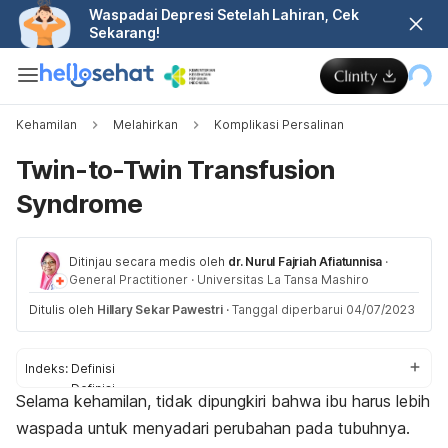
Waspadai Depresi Setelah Lahiran, Cek
Sekarang!
Kehamilan
Melahirkan
Komplikasi Persalinan
Twin-to-Twin Transfusion
Syndrome
Ditinjau secara medis oleh
dr. Nurul Fajriah Afiatunnisa
·
General Practitioner
·
Universitas La Tansa Mashiro
Ditulis oleh
Hillary Sekar Pawestri
·
Tanggal diperbarui 04/07/2023
Indeks:
Definisi
Definisi
Selama kehamilan, tidak dipungkiri bahwa ibu harus lebih
Tanda dan gejala
waspada untuk menyadari perubahan pada tubuhnya.
Komplikasi