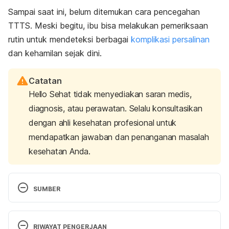
Sampai saat ini, belum ditemukan cara pencegahan
TTTS. Meski begitu, ibu bisa melakukan pemeriksaan
rutin untuk mendeteksi berbagai
komplikasi persalinan
dan kehamilan sejak dini.
Catatan
Hello Sehat tidak menyediakan saran medis,
diagnosis, atau perawatan. Selalu konsultasikan
dengan ahli kesehatan profesional untuk
mendapatkan jawaban dan penanganan masalah
kesehatan Anda.
SUMBER
Twin-to-twin transfusion (TTTS)
. (n.d.). Children’s 
Hospital Colorado | Children’s Hospital Colorado. 
RIWAYAT PENGERJAAN